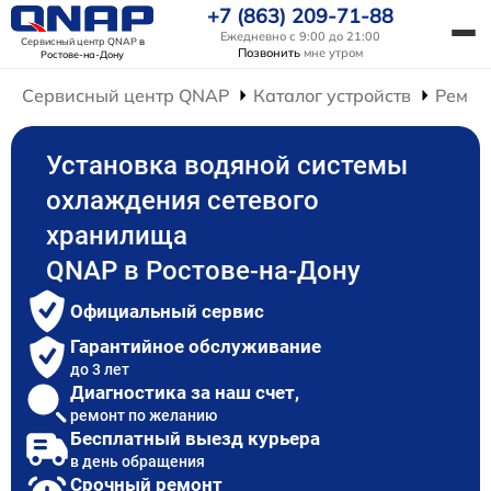
+7 (863) 209-71-88
Ежедневно с 9:00 до 21:00
Сервисный центр QNAP
в
Позвонить
мне утром
Ростове-на-Дону
Сервисный центр QNAP
Каталог устройств
Ремон
Установка водяной системы
охлаждения сетевого
хранилища
QNAP в Ростове-на-Дону
Официальный сервис
Гарантийное обслуживание
до 3 лет
Диагностика за наш счет,
ремонт по желанию
Бесплатный выезд курьера
в день обращения
Срочный ремонт