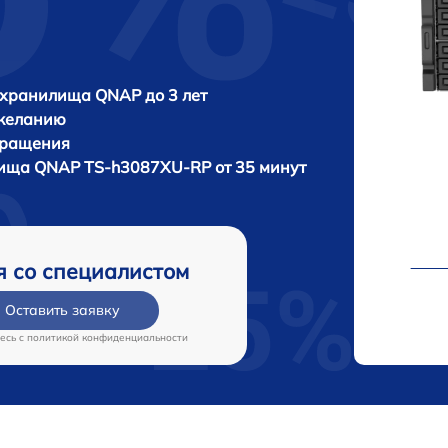
 хранилища QNAP до 3 лет
 желанию
бращения
лища
QNAP TS-h3087XU-RP от 35 минут
я со специалистом
Оставить заявку
есь c
политикой конфиденциальности