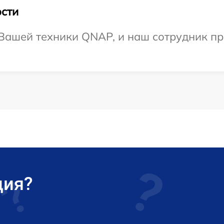
сти
ашей техники QNAP, и наш сотрудник при
ция?