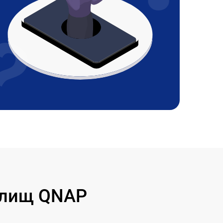
илищ QNAP