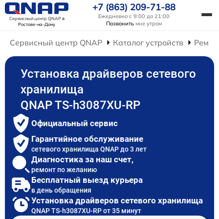
+7 (863) 209-71-88
Ежедневно с 9:00 до 21:00
Сервисный центр QNAP
в
Позвонить
мне утром
Ростове-на-Дону
Сервисный центр QNAP
Каталог устройств
Ремон
Установка драйверов сетевого
хранилища
QNAP TS-h3087XU-RP
Официальный сервис
Гарантийное обслуживание
сетевого хранилища QNAP до 3 лет
Диагностика за наш счет,
ремонт по желанию
Бесплатный выезд курьера
в день обращения
Установка драйверов сетевого хранилища
QNAP TS-h3087XU-RP от 35 минут