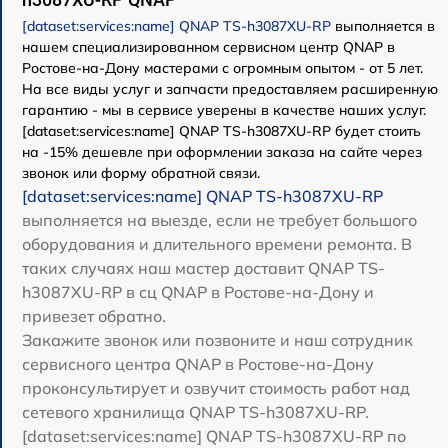
[dataset:services:name] QNAP TS-h3087XU-RP
выполняется в
нашем специализированном сервисном центр QNAP в
Ростове-на-Дону мастерами с огромным опытом - от 5 лет.
На все виды услуг и запчасти предоставляем расширенную
гарантию - мы в сервисе уверены в качестве наших услуг.
[dataset:services:name] QNAP TS-h3087XU-RP будет стоить
на -15% дешевле при оформлении заказа на сайте через
звонок или форму обратной связи.
[dataset:services:name] QNAP TS-h3087XU-RP
выполняется на выезде, если не требует большого
оборудования и длительного времени ремонта. В
таких случаях наш мастер доставит QNAP TS-
h3087XU-RP в сц QNAP в Ростове-на-Дону и
привезет обратно.
Закажите звонок или позвоните и наш сотрудник
сервисного центра QNAP в Ростове-на-Дону
проконсультирует и озвучит стоимость работ над
сетевого хранилища QNAP TS-h3087XU-RP.
[dataset:services:name] QNAP TS-h3087XU-RP по