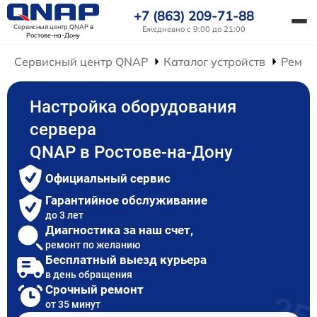
+7 (863) 209-71-88
Сервисный центр QNAP
в
Ежедневно с 9:00 до 21:00
Ростове-на-Дону
Сервисный центр QNAP
Каталог устройств
Ремон
Настройка оборудования
сервера
QNAP в Ростове-на-Дону
Официальный сервис
Гарантийное обслуживание
до 3 лет
Диагностика за наш счет,
ремонт по желанию
Бесплатный выезд курьера
в день обращения
Срочный ремонт
от 35 минут