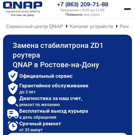
+7 (863) 209-71-88
Ежедневно с 9:00 до 21:00
Сервисный центр QNAP
в
Позвонить
мне утром
Ростове-на-Дону
Сервисный центр QNAP
Каталог устройств
Ремон
Замена стабилитрона ZD1
роутера
QNAP в Ростове-на-Дону
Официальный сервис
Гарантийное обслуживание
до 3 лет
Диагностика за наш счет,
ремонт по желанию
Бесплатный выезд курьера
в день обращения
Срочный ремонт
от 35 минут