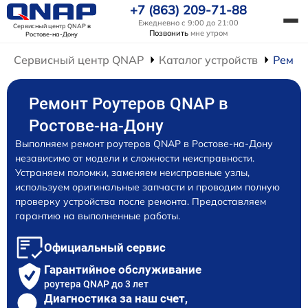
+7 (863) 209-71-88
Ежедневно с 9:00 до 21:00
Сервисный центр QNAP
в
Позвонить
мне утром
Ростове-на-Дону
Сервисный центр QNAP
Каталог устройств
Ремон
Ремонт Роутеров QNAP в
Ростове-на-Дону
Выполняем ремонт роутеров QNAP в Ростове-на-Дону
независимо от модели и сложности неисправности.
Устраняем поломки, заменяем неисправные узлы,
используем оригинальные запчасти и проводим полную
проверку устройства после ремонта. Предоставляем
гарантию на выполненные работы.
Официальный сервис
Гарантийное обслуживание
роутера QNAP до 3 лет
Диагностика за наш счет,